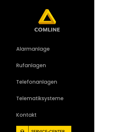
Skip
to
content
Alarmanlage
Rufanlagen
Telefonanlagen
Telematiksysteme
Kontakt
SERVICE-CENTER