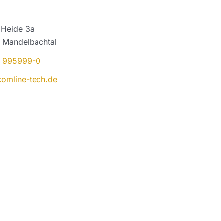
 Heide 3a
 Mandelbachtal
 995999-0
comline-tech.de
Sie haben Fragen 