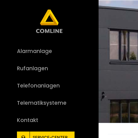
Skip
to
content
Alarmanlage
Rufanlagen
Telefonanlagen
Telematiksysteme
Kontakt
SERVICE-CENTER