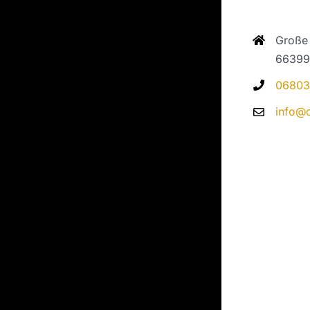
Große
66399
06803
info@