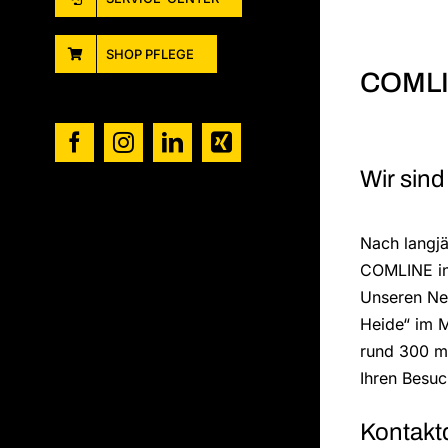
SHOP PFLEGE
COMLIN
Facebook
Instagram
LinkedIn
Xing
Wir sin
Nach langjäh
COMLINE in
Unseren Ne
Heide“ im M
rund 300 m
Ihren Besuc
Kontakt