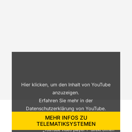
„YouTube
video
player
1“
von
YouTube
anzeigen
Hier klicken, um den Inhalt von YouTube
anzuzeigen.
Erfahren Sie mehr in der
Datenschutzerklärung von YouTube
.
MEHR INFOS ZU
Inhalt von YouTube immer anzeigen
TELEMATIKSYSTEMEN
„YouTube video player 1“ direkt öffnen