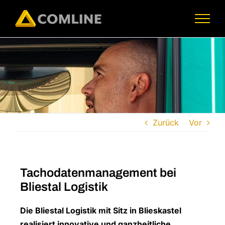
Skip
to
content
Zurück
Vor
Tachodatenmanagement bei
Bliestal Logistik
Die Bliestal Logistik mit Sitz in Blieskastel
realisiert innovative und ganzheitliche