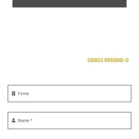
Sie haben Fragen an
COMLINE?
Rufen Sie uns an unter Telefon
06803 995999-0
oder senden Sie uns eine Nachricht.