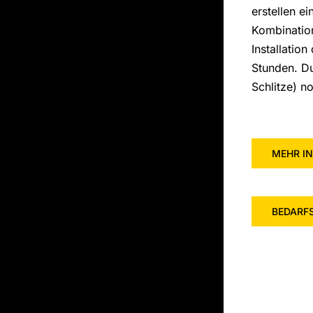
erstellen e
Kombinatio
Installation
Stunden. D
Schlitze) n
MEHR I
BEDARF