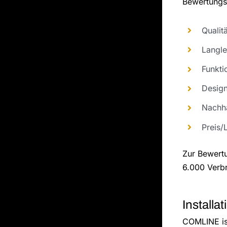
Bewertungsk
Qualit
Langle
Funktio
Desig
Nachha
Preis/
Zur Bewertu
6.000 Verb
Installa
COMLINE ist