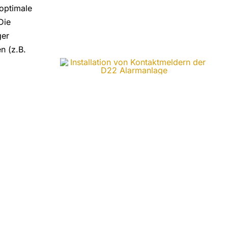
 optimale
Die
ger
n (z.B.