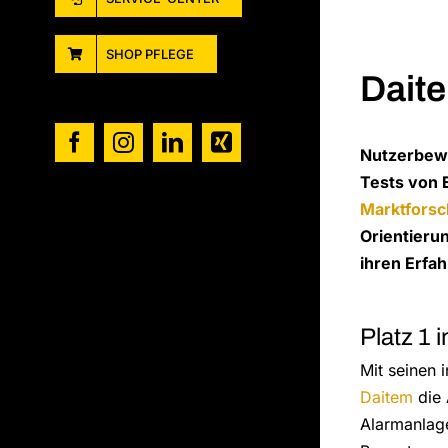
SHOP PFLEGE
Dait
Facebook
Instagram
LinkedIn
Xing
Nutzerbewe
Tests von 
Marktforsch
Orientieru
ihren Erfa
Platz 1 
Mit seinen 
Daitem
die 
Alarmanlage