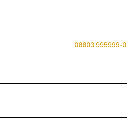
Sie haben Fragen 
 Sie uns an unter Telefon
06803 995999-0