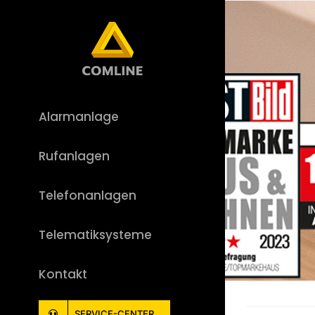
Skip
to
content
Alarmanlage
Rufanlagen
Telefonanlagen
Telematiksysteme
Kontakt
SERVICE-CENTER