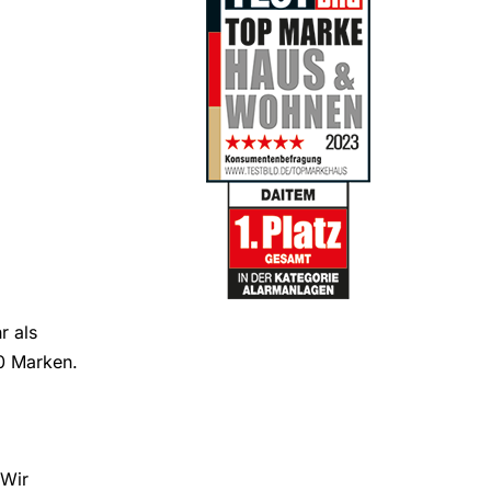
r als
0 Marken.
 Wir